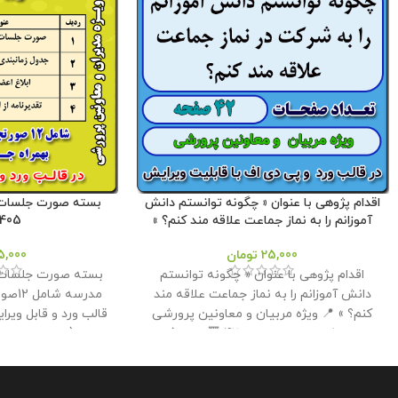
اقدام پژوهی با عنوان « چگونه توانستم دانش
بسته صورت جلسات س
آموزانم را به نماز جماعت علاقه مند کنم؟ »
05- 1404
25,000
تومان
5,000
اقدام پژوهی با عنوان « چگونه توانستم
بسته صورت جلسات س
دانش آموزانم را به نماز جماعت علاقه مند
مدرسه
کنم؟ » 📍 ویژه مربیان و معاونین پرورشی
قالب ورد و قابل ویرا
مدارس 📌 تعداد صفحات : 42 🔻 حجم فایل :
2.50 مگابایت
📢 این اقدام پژوهی جهت ارائه
که همراه با جدول ز
همکاران به مدیر برای دریافت گواهی اقدام
همکاران عزیز در ف
پژوهی رتبه بندی توسط همکار تهیه و آماده
آماده گردید . همرا