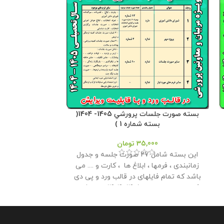
بسته صورت جلسات پرورشي 1405- 1404(
بنر لایه باز برنامه
بسته شماره 1 )
00
35,000
تومان
این بسته شامل 27 صورت جلسه و جدول
معاون پرورشی طر
زمانبندی ، فرمها ، ابلاغ ها ، کارت و .... می
ورد نمونه برنامه
باشد که تمام فایلهای در قالب ورد و پی دی
اف در سال تحصیلی 1405- 1404 می باشد و
120* 80
این محص
به راحتی میتوانید آنها را ویرایش کرد . این
پرورشی می با
بسته توسط مدیریت وبلاگ معاون پرورشی
مشابه آن در سای
آماده شده است . حجم فایل : 13 مگابایت