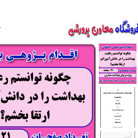
850800
خ