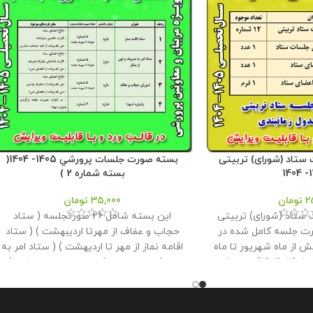
تاد (شورای) تربیتی
بسته صورت جلسات پرورشي 1405- 1404(
14
بسته شماره 2 )
2
تومان
35,000
تومان
تاد (شورای) تربیتی
این بسته شامل 26 صورتجلسه ( ستاد
 شامل 12صورت جلسه کامل شده در
حجاب و عفاف از مهرتا اردیبهشت ) ( ستاد
یش از ماه شهریور تا ماه
اقامه نماز از مهر تا اردیهشت ) ( ستاد امر به
مرداد ( سال تحصیلی 1405- 1404) می باشد
معروف و نهی از منکر از مهر تا اردیبهشت ) و
مانبندی برای استفاده
جدول زمانبندی ، فرمها ، ابلاغ ها ، کارت و ....
روشگاه معاون پرورشی
می باشد که تمام فایلهای در قالب ورد و پی
ه با صورت جلسات ابلاغ
دی اف می باشد و به راحتی میتوان آنها را