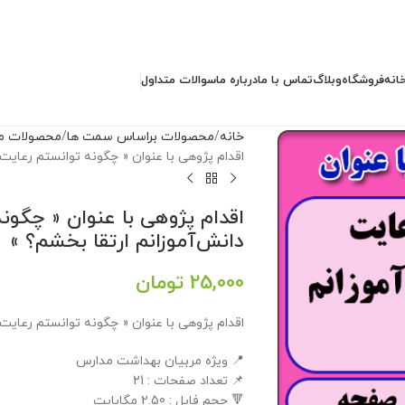
انه
فروشگاه
وبلاگ
تماس با ما
درباره ما
سوالات متداول
خانه
محصولات براساس سمت ها
محصولات مد
اقدام پژوهی با عنوان « چگونه توانستم رعایت 
اقدام پژوهی با عنوان « چگون
دانش‌آموزانم ارتقا بخشم؟ »
25,000
تومان
اقدام پژوهی با عنوان « چگونه توانستم رعایت 
📍 ویژه مربیان بهداشت مدارس
📌 تعداد صفحات : 21
🔻 حجم فایل : 2.50 مگابایت