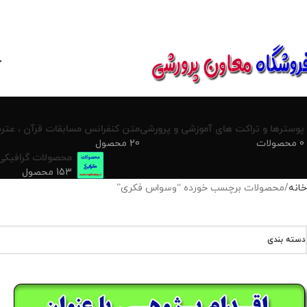
850800
خ
پوسترها و تراکت های آموزشی و پرورشی
متن کنفرانس مسابقات قرآن ، عترت
0 محصولات
20 محصول
محصولات گرافیکی
153 محصول
خانه
محصولات برچسب خورده “وسواس فکری”
دسته بندی