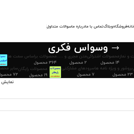
انه
فروشگاه
وبلاگ
تماس با ما
درباره ما
سوالات متداول
وسواس فکری
 و نماز
محصولات اشتراکی
متن مجری و …..
محصولات براساس سمت ها
14 محصول
2 محصول
364 محصول
بروشور و ویژه نامه ها
سرودهای مشارکتی
سایر محصو
محصولات رایگان
23 محصول
7 محصول
72 محصول
19 محصول
نمایش