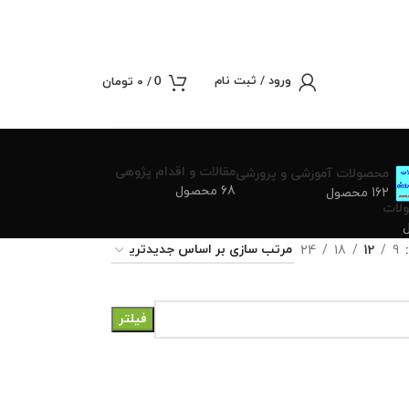
ورود / ثبت نام
/
0
تومان
0
مقالات و اقدام پژوهی
محصولات آموزشی و پرورشی
68 محصول
162 محصول
لات
24
18
12
9
فیلتر