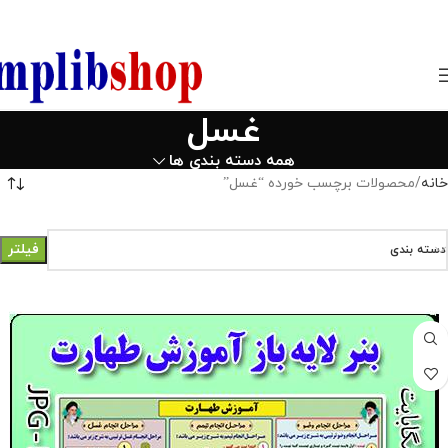
850800
غسل
همه دسته بندی ها
خانه
محصولات برچسب خورده “غسل”
فیلتر
دسته بندی