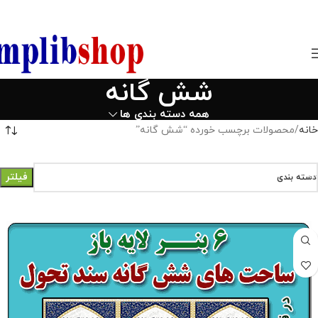
850800
شش گانه
همه دسته بندی ها
خانه
محصولات برچسب خورده “شش گانه”
فیلتر
دسته بندی