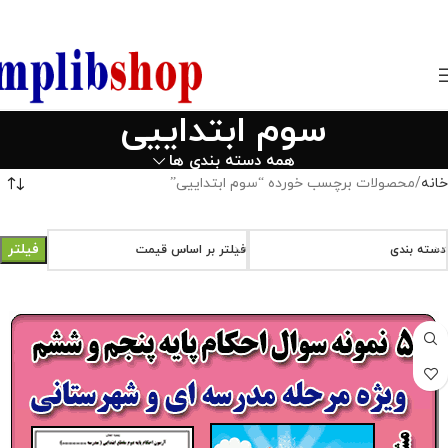
850800
سوم ابتداییی
همه دسته بندی ها
خانه
محصولات برچسب خورده “سوم ابتداییی”
فیلتر
دسته بندی
فیلتر بر اساس قیمت