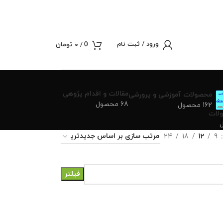
ورود / ثبت نام
/
0
تومان
0
مقالات و اقدام پژوهی
محصولات آموزشی و پرورشی
68 محصول
162 محصول
لات
24
18
12
9
فیلتر