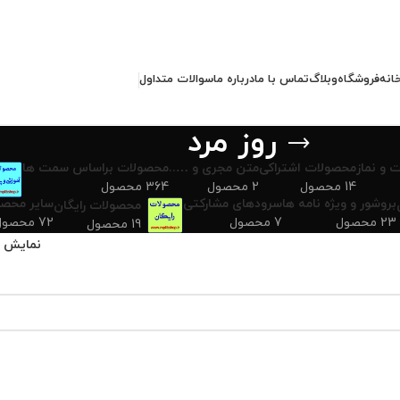
انه
فروشگاه
وبلاگ
تماس با ما
درباره ما
سوالات متداول
روز مرد
 و نماز
محصولات اشتراکی
متن مجری و …..
محصولات براساس سمت ها
14 محصول
2 محصول
364 محصول
بروشور و ویژه نامه ها
سرودهای مشارکتی
سایر محصو
محصولات رایگان
23 محصول
7 محصول
72 محصول
19 محصول
نمایش