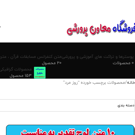
850800
خ
پوسترها و تراکت های آموزشی و پرورشی
متن کنفرانس مسابقات قرآن ، عترت
0 محصولات
20 محصول
محصولات گرافیکی
153 محصول
خانه
محصولات برچسب خورده “روز مرد”
دسته بندی