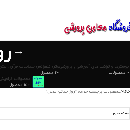
850800
رو
پوسترها و تراکت های آموزشی و پرورشی
متن کنفرانس مسابقات قرآن ، عترت
0 محصولات
20 محصول
محصولات گرافیکی
153 محصول
خانه
محصولات برچسب خورده “روز جهانی قدس”
دسته بندی