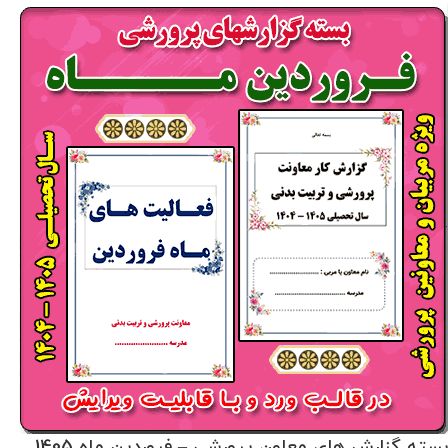
بسته گزارش های معاون پرورشی – فروردین ماه 1405