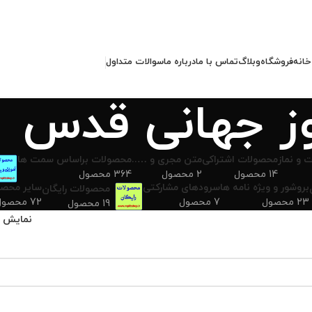
خانه
فروشگاه
وبلاگ
تماس با ما
درباره ما
سوالات متداول
ز جهانی قدس
 و نماز
محصولات اشتراکی
متن مجری و …..
محصولات براساس سمت ها
14 محصول
2 محصول
364 محصول
بروشور و ویژه نامه ها
سرودهای مشارکتی
سایر محصو
محصولات رایگان
23 محصول
7 محصول
72 محصول
19 محصول
نمایش