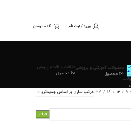
/
0
تومان
0
ورود / ثبت نام
مقالات و اقدام پژوهی
محصولات آموزشی و پرورشی
68 محصول
162 محصول
لات
24
18
12
9
فیلتر