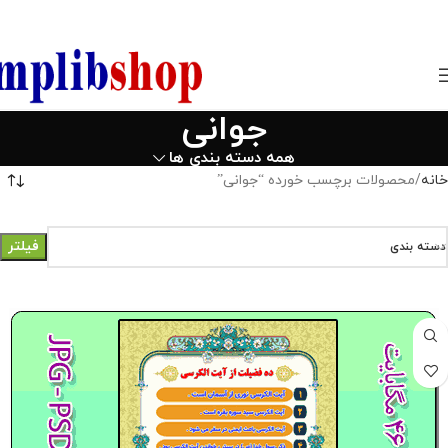
850800
جوانی
همه دسته بندی ها
خانه
محصولات برچسب خورده “جوانی”
فیلتر
دسته بندی