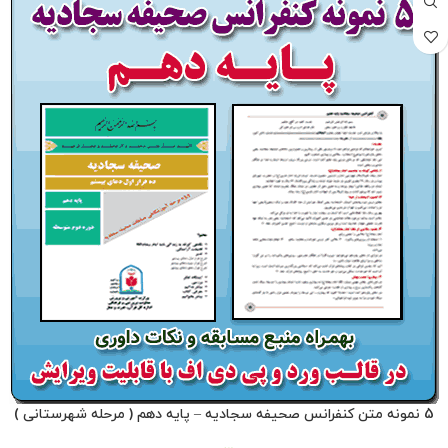
5 نمونه متن کنفرانس صحیفه سجادیه – پایه دهم ( مرحله شهرستانی )