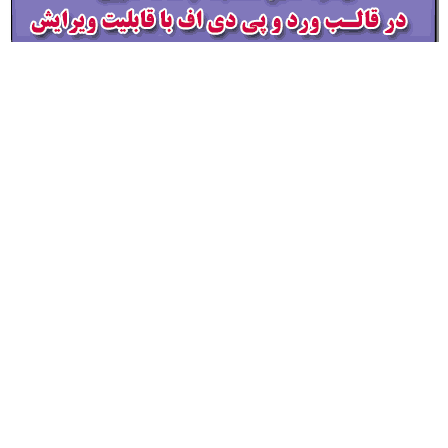
5 نمونه متن کنفرانس صحیفه سجادیه – پایه نهم ( مرحله شهرستانی )
30,000
تومان
افزودن به سبد خرید
→
3
2
1
فروشگاه محصولات معاون پرورشی
مدیر فروشگاه : غلامـرضا زهـره منش
اشتراک گذاری: