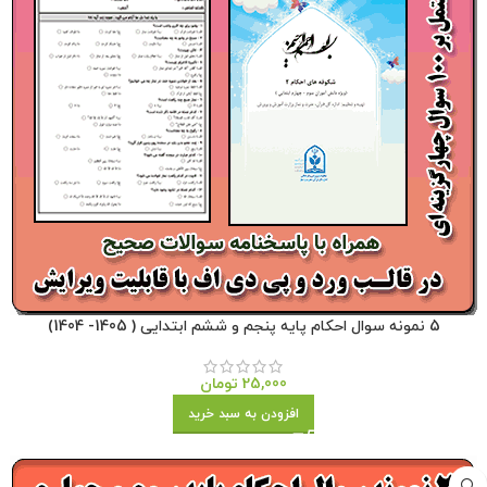
5 نمونه سوال احکام پایه پنجم و ششم ابتدایی ( 1405- 1404)
25,000
تومان
افزودن به سبد خرید