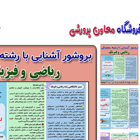
850800
خ