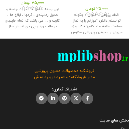
35,000
تومان
25,000
تومان
این بسته شامل 27 صورت جلسه و
اقدام پژوهی با عنوان « چگونه
جدول زمانبندی ، فرمها ، ابلاغ ها ،
توانستم دانش آموزانم را به نماز
کارت و .... می باشد که تمام فایلهای
جماعت علاقه مند کنم؟ » 📍 ویژه
در قالب ورد و پی دی اف در سال
مربیان و معاونین پرورشی مدارس
تحصیلی 1405- 1404 می باشد و به
📌 تعداد صفحات : 42 🔻 حجم فایل :
راحتی میتوانید آنها را ویرایش کرد .
2.50 مگابایت
📢 این اقدام پژوهی
این بسته توسط مدیریت وبلاگ
جهت ارائه همکاران به مدیر برای
معاون پرورشی آماده شده است .
دریافت گواهی اقدام پژوهی رتبه
حجم فایل : 13 مگابایت
کلیه حقوق
بندی توسط همکار تهیه و آماده شده
این برنامه متعلق به فروشگاه معاون
است و برای شرکت در مسابقات و
پرورشی می باشد و فروش و انتشار
فروشگاه محصولات معاون پرورشی
جشنواره ها استفاده از آن توصیه
این برنامه توسط دیگران مورد رضایت
مدیر فروشگاه : غلامـرضا زهـره منش
نمی گردد.
این محصول مختص
ما نیست و شرعا حرام می باشد .
فروشگاه معاون پرورشی می باشد و
صورت جلسات موجود در بسته : - 12
اشتراک گذاری:
در صورت مشاهده مشابه آن در
صورت جلسه و فرم های مورد نیاز
سایت های دیگر بدون اجازه ما در
شورای دانش آموزی - 2 صورت جلسه
حال استفاده هستند و مورد رضایت ما
یادواره شهدا - 13 صورت جلسه اوقات
نمی باشد .
فراغت ، پیشتازان ، کتابخانه و ....
بخش های سایت