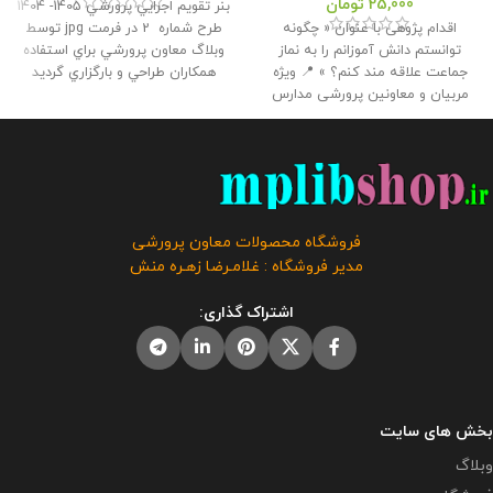
25,000
تومان
بنر تقويم اجرايي پرورشي 1405- 1404
اقدام پژوهی با عنوان « چگونه
طرح شماره 2 در فرمت jpg توسط
توانستم دانش آموزانم را به نماز
وبلاگ معاون پرورشي براي استفاده
جماعت علاقه مند کنم؟ » 📍 ویژه
همكاران طراحي و بارگزاري گرديد
مربیان و معاونین پرورشی مدارس
حجم فايل : 16.3 مگابايت
این
📌 تعداد صفحات : 42 🔻 حجم فایل :
محصول مختص فروشگاه معاون
2.50 مگابایت
📢 این اقدام پژوهی
پرورشی می باشد و در صورت
جهت ارائه همکاران به مدیر برای
مشاهده مشابه آن در سایت های
دریافت گواهی اقدام پژوهی رتبه
دیگر بدون اجازه ما در حال استفاده
بندی توسط همکار تهیه و آماده شده
هستند و مورد رضایت ما نمی باشد .
است و برای شرکت در مسابقات و
فروشگاه محصولات معاون پرورشی
جشنواره ها استفاده از آن توصیه
مدیر فروشگاه : غلامـرضا زهـره منش
نمی گردد.
این محصول مختص
فروشگاه معاون پرورشی می باشد و
اشتراک گذاری:
در صورت مشاهده مشابه آن در
سایت های دیگر بدون اجازه ما در
حال استفاده هستند و مورد رضایت ما
نمی باشد .
بخش های سایت
وبلاگ