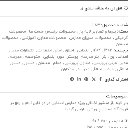
افزودن به علاقه مندی ها
شناسه محصول:
1183
دسته:
بنرها و تصاویر لایه باز
,
محصولات براساس سمت ها
,
محصولات
گرافیکی
,
محصولات مدیران مدارس
,
محصولات معاون آموزشی
,
محصولات
معلمان
برچسب:
1403
,
1404
,
ابتدایی
,
اخلاق
,
امام
,
انتظارات
,
انتظارات مدیر
,
اهداف
,
بن
,
بنر
,
بنر مدرسه
,
پوستر
,
دوره ابتدایی
,
متوسطه
,
مدرسه
,
مدیر
,
مربی پرورشی
,
معاون پرورشی
,
معلم
,
معلمان
,
منشور
,
منشور
اخلاقی
,
منشور اخلاقی مدرسه
,
همکاران
اشتراک گذاری:
توضیحات
بنر لایه باز منشور اخلاقی ویژه مدارس ابتدایی در دو فایل psd و jpg در
فروشگاه معاون پرورشی طراحی گردید .
🔰 اندازه بنر : 70 * 90
🔸 در دو قالب psd و jpg