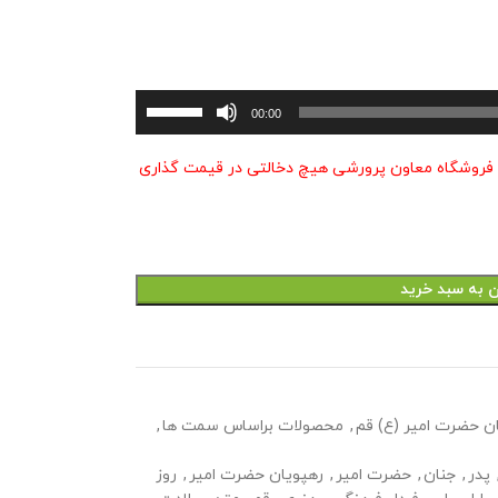
برای
00:00
افزایش
یا
 فروشگاه معاون پرورشی هیچ دخالتی در قیمت گذاری
کاهش
صدا
از
کلیدهای
بالا
ن به سبد خرید
و
پایین
استفاده
کنید.
ن حضرت امیر (ع) قم
,
محصولات براساس سمت ها
,
پدر
,
جنان
,
حضرت امیر
,
رهپویان حضرت امیر
,
روز