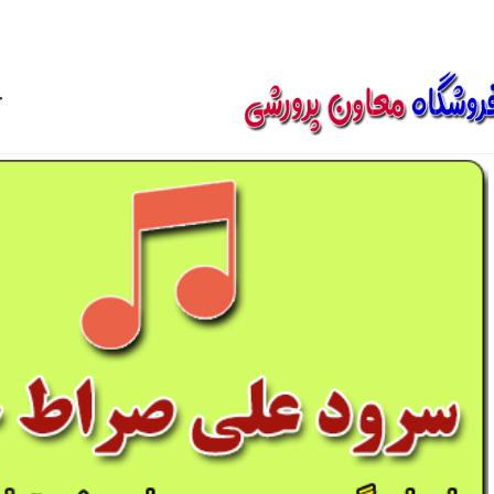
850800
خ