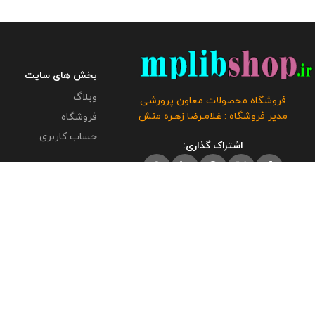
گزارش به اداره استفاده کنید . این محصول با
4.5 مگابایت
کیفیتی عالی در فروشگاه محصولات معاون
پرورشی طراحی و تولید گردیده است . حجم
فایل : 20 مگابایت
کلیه حقوق این بروشور به
فروشگاه و وبلاگ معاون پرورشی متعلق می
بخش های سایت
باشد و فروش و انتشار این محصول به هر
نحوی مورد رضایت ما نمی باشد و شرعا حرام
وبلاگ
فروشگاه محصولات معاون پرورشی
می باشد.
مدیر فروشگاه : غلامـرضا زهـره منش
فروشگاه
حساب کاربری
اشتراک گذاری:
تمامی حقوق متعلق به وبلاگ معاون پرورشی
www.mplib.ir
می باشد.
( بزرگترین و بروزترین وبلاگ در زمینه فعالیتهای
پرورشی در فضای مجازی )