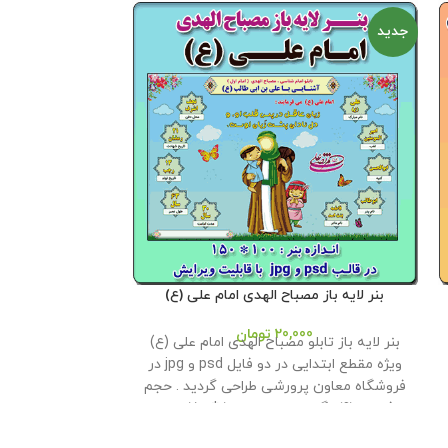
جدید
جدید
بنر لایه باز مصباح الهدی امام علی (ع)
بنر لایه باز چرا
مدا
20,000
تومان
بنر لایه باز تابلو مصباح الهدی امام علی (ع)
00
بنر لایه باز چرا 
ویژه مقطع ابتدایی در دو فایل psd و jpg در
فروشگاه معاون پرورشی طراحی گردید . حجم
معاون پرورشی ط
فايل : 41 مگابايت اندازه : 100 * 150
این
37 مگابايت اندازه : 90 * 120
محصول مختص فروشگاه معاون پرورشی