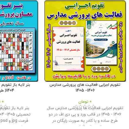
تقویم اجرایی فعالیت های پرورشی مدارس
1406- 1405
1404( طرح شماره 1 )
0
تومان
0
ت
تقویم اجرایی فعالیت ها پرورشی مدارس سال
بنر لايه باز تقوي
1406 - 1405 در قالب ورد و پی دی اف در دو
طرح ساده و با کادر به صورت رایگان در
ف
اختیار همکاران قرار گرفته است . طراح :
پرورشي براي استف