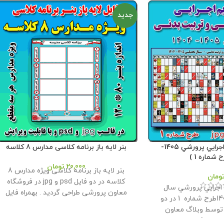
جدید
بنر لايه باز تقويم اجرايي پرورشي 1405-
بنر لایه باز برنامه کلاسی مدارس 8 کلاسه
20,000
تومان
بنر لایه باز برنامه کلاسی ویژه مدارس 8
ومان
کلاسه در دو فایل psd و jpg در فروشگاه
م اجرايي پرورشي سال
معاون پرورشی طراحی گردید . بهمراه فایل
تحصیلی 1405- 1404طرح شماره 1 در دو
ورد نمونه برنامه جهت انجام تغییرات و چاپ
رمت jpg و psd توسط وبلاگ معاون
در کاغذ . حجم فايل : 23 مگابايت اندازه :
اده همكاران طراحي و