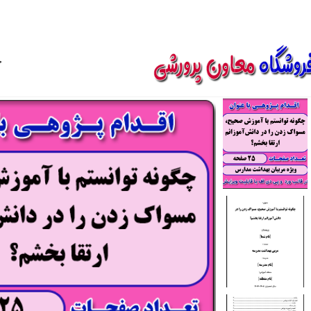
850800
خ