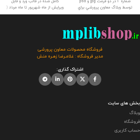
شماره 1 در دو فرمت jpg و psd
کامل شده در قالب ورد و قابل
توسط وبلاگ معاون پرورشي براي
ویرایش از ماه شهریور تا ماه مرداد (
استفاده همكاران طراحي و بارگذاري
سال تحصیلی 1405- 1404) می باشد
گرديد حجم فايل لايه باز : 34.9
که همراه با جدول زمانبندی برای
مگابايت حجم فايل عكس : 21
استفاده همکاران عزیز در فروشگاه
مگابايت
این محصول مختص
معاون پرورشی آماده گردید . همراه با
فروشگاه معاون پرورشی می باشد و
صورت جلسات ابلاغ اعضای ستادو
در صورت مشاهده مشابه آن در
متن تقدیرنامه اعضای ستاد نیز
فروشگاه محصولات معاون پرورشی
سایت های دیگر بدون اجازه ما در
موجود می باشد . حجم فایل : 5.5
مدیر فروشگاه : غلامـرضا زهـره منش
حال استفاده هستند و مورد رضایت ما
مگابایت
این محصول مختص
نمی باشد .
فروشگاه معاون پرورشی می باشد و
اشتراک گذاری:
در صورت مشاهده مشابه آن در
سایت های دیگر بدون اجازه ما در
حال استفاده هستند و مورد رضایت ما
نمی باشد .
بخش های سایت
وبلاگ
فروشگاه
حساب کاربری