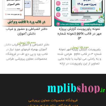
نمونه پاورپوینت گزارش پروژه
دفتر انضباطی و حضور و غیاب
مهر در قالب pptx (نمونه شماره
دانش آموزان
3)
15,000
تومان
دفتر انضباطی و حضور و غیاب دانش
15,000
تومان
پاورپوینت گزارش پروژه مهر نمونه
آموزان بهمراه فرمهای مورد نیاز در
شماره 3 در قالب pptx طراحی شده
قالب ورد و پی دی اف در فروشگاه
و به راحتی می توانید با جابه جایی
محصولات معاون پرورشی طراحی
تصاویر از این پاورپوینت در ارائه
گردید. همکاران می توانند به راحتی
گزارش پروژه مهر به اداره استفاده
آن را ویرایش و برای مدرسه خود
کنید . این محصول با کیفیتی عالی
استفاده نمایند . حجم فایل : 3
در فروشگاه محصولات معاون
مگابایت تعداد صفحات : 7 صفحه
پرورشی طراحی و تولید گردیده است
این محصول مختص فروشگاه معاون
. حجم فایل : 10 مگابایت
کلیه حقوق
پرورشی می باشد و در صورت
این بروشور به فروشگاه و وبلاگ
مشاهده مشابه آن در سایت های
معاون پرورشی متعلق می باشد و
دیگر بدون اجازه ما در حال استفاده
فروشگاه محصولات معاون پرورشی
فروش و انتشار این محصول به هر
هستند و مورد رضایت ما نمی باشد .
مدیر فروشگاه : غلامـرضا زهـره منش