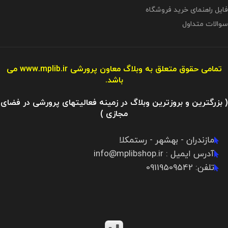
فایل راهنمای خرید فروشگاه
سوالات متداول
تمامی حقوق متعلق به وبلاگ معاون پرورشی
www.mplib.ir
می
باشد.
( بزرگترین و بروزترین وبلاگ در زمینه فعالیتهای پرورشی در فضای
مجازی )
مازندران - بهشهر - رستمکلا
آدرس ایمیل : info@mplibshop.ir
تلفن: 09119509542​