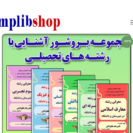
850800
-33%