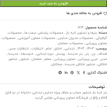
افزودن به سبد خرید
افزودن به علاقه مندی ها
شناسه محصول:
1214
دسته:
بنرها و تصاویر لایه باز
,
محصولات براساس سمت ها
,
محصولات
گرافیکی
,
محصولات مدیران مدارس
,
محصولات معاون آموزشی
,
محصولات
معاون پرورشی
,
محصولات معلمان
برچسب:
1403
,
1404
,
ابتدایی
,
اخلاق
,
امام
,
انتظارات
,
انتظارات مدیر
,
اهداف
,
بن
,
بنر
,
بنر مدرسه
,
پوستر
,
دوره ابتدایی
,
متوسطه
,
مدرسه
,
مدیر
,
مربی پرورشی
,
معاون پرورشی
,
معلم
,
معلمان
,
منشور
,
منشور
اخلاقی
,
منشور اخلاقی مدرسه
,
همکاران
اشتراک گذاری:
توضیحات
بنر لایه باز منشور حجاب و عفاف ویژه مدارس ابتدایی دخترانه در دو فایل
psd و jpg در فروشگاه معاون پرورشی طراحی گردید .