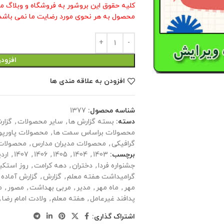
کلیه حقوق این بروشور به فروشگاه و وبلاگ م
محصول به هر نحوی مورد رضایت ما نمی باشد 
افزود
افزودن به علاقه مندی ها
شناسه محصول:
1377
دسته:
بسته گزارش ها
,
سایر محصولات
,
گزار
محصولات براساس سمت ها
,
محصولات پاورپو
گرافیکی
,
محصولات مدیران مدارس
,
محصولات
برچسب:
1403
,
1404
,
1405
,
1406
,
1407
,
ارد
جشنواره فردا
,
دختران
,
دهه کرامت
,
روز استکب
گرامیداشت هفته معلم
,
گزارش
,
گزارش آماده 
مهر
,
ماه مهر
,
مدیر
,
مربی بهداشت
,
مصور
,
م
پدافند غیرعامل
,
هفته معلم
,
ولادت امام رضا
,
اشتراک گذاری: