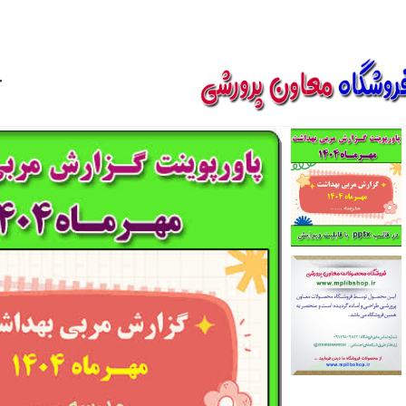
850800
خ