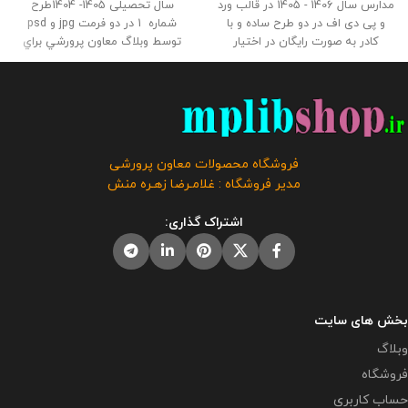
مدارس سال 1406 - 1405 در قالب ورد
سال تحصیلی 1405- 1404طرح
و پی دی اف در دو طرح ساده و با
شماره 1 در دو فرمت jpg و psd
کادر به صورت رایگان در اختیار
توسط وبلاگ معاون پرورشي براي
همکاران قرار گرفته است . طراح :
استفاده همكاران طراحي و بارگذاري
غلامرضا زهره منش گردآورنده : وبلاگ
گرديد حجم فايل لايه باز : 34.9
معاون پرورشی حجم : 6 مگابایت
مگابايت حجم فايل عكس : 21
کلیه حقوق این برنامه متعلق به
مگابايت
این محصول مختص
فروشگاه معاون پرورشی می باشد و
فروشگاه معاون پرورشی می باشد و
فروش و انتشار این برنامه توسط
در صورت مشاهده مشابه آن در
فروشگاه محصولات معاون پرورشی
دیگران مورد رضایت ما نیست و شرعا
سایت های دیگر بدون اجازه ما در
مدیر فروشگاه : غلامـرضا زهـره منش
حرام می باشد .
حال استفاده هستند و مورد رضایت ما
نمی باشد .
اشتراک گذاری:
بخش های سایت
وبلاگ
فروشگاه
حساب کاربری