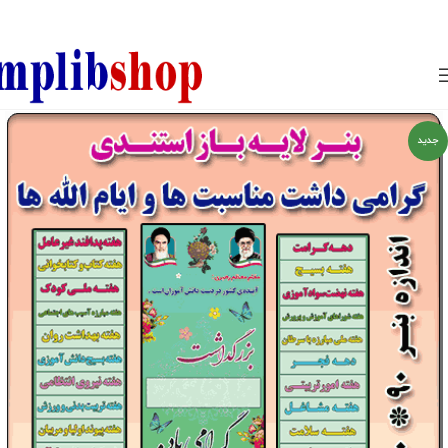
850800
جدید