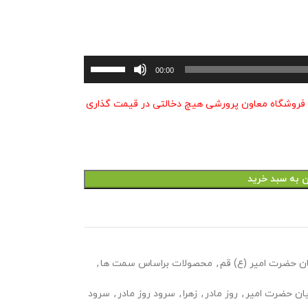
برای
00:00
افزایش
یا
 فروشگاه معاون پرورشی هیچ دخالتی در قیمت گذاری
کاهش
صدا
از
کلیدهای
بالا
ن به سبد خرید
و
پایین
استفاده
کنید.
ن حضرت امیر (ع) قم
,
محصولات براساس سمت ها
,
ان حضرت امیر
,
روز مادر
,
زهرا
,
سرود روز مادر
,
سرود