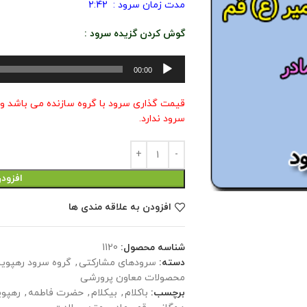
مدت زمان سرود : 2:42
گوش کردن گزیده سرود :
پخش‌کننده
00:00
صوت
قیمت گذاری سرود با گروه سازنده می باشد و
سرود ندارد.
افزود
افزودن به علاقه مندی ها
شناسه محصول:
1120
دسته:
سرودهای مشارکتی
,
گروه سرود رهپویا
محصولات معاون پرورشی
برچسب:
باکلام
,
بیکلام
,
حضرت فاطمه
,
رهپوی