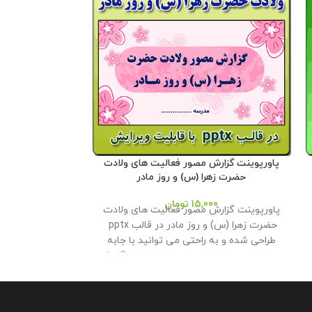
پاورپوینت گزارش مصور فعالیت های ولادت
نمونه بروشور تک
حضرت زهرا (س) و روز مادر
یا شاهنامه خوانی ( شمار
15,000
تومان
00
پاورپوینت گزارش مصور فعالیت های ولادت
نمونه بروشور و
حضرت زهرا (س) و روز مادر در قالب pptx
طراحی شده و به راحتی می توانید با جابه
رنگی در قالب و
جایی تصاویر از این پاورپوینت در ارائه گزارش
معاون پرورشی طرا
به اداره استفاده کنید . این محصول با
نمونه بروشور ه
کیفیتی عالی در فروشگاه محصولات معاون
توانند در مسابق
پرورشی طراحی و تولید گردیده است . حجم
مشخصات گروه خود