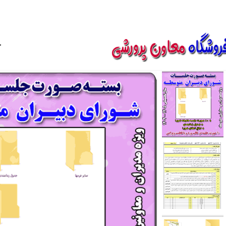
850800
خ