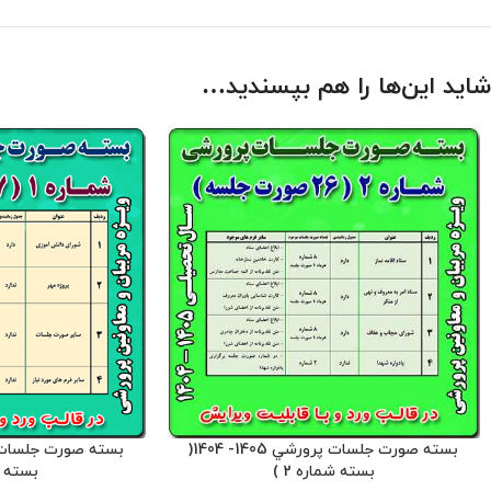
شاید این‌ها را هم بپسندید…
بسته صورت جلسات پرورشي 1405- 1404(
بسته شماره 2 )
بسته شم