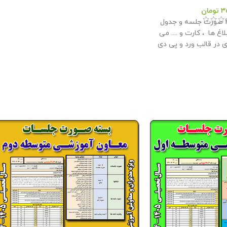
3
تومان
این بسته شامل 27 صورت جلسه و جدول
لاغ ها ، کارت و .... می
ی در قالب ورد و پی دی
اف در سال تحصیلی 1405- 1404 می باشد و
ها را ویرایش کرد . این
وبلاگ معاون پرورشی
 : 13 مگابایت
امه متعلق به فروشگاه
اشد و فروش و انتشار
یگران مورد رضایت ما
 باشد .
صورت جلسات
موجود در بسته : - 12 صورت جلسه و فرم
های مورد نیاز شورای دانش آموزی - 2 صورت
جلسه یادواره شهدا - 13 صورت جلسه اوقات
 ، کتابخانه و ....