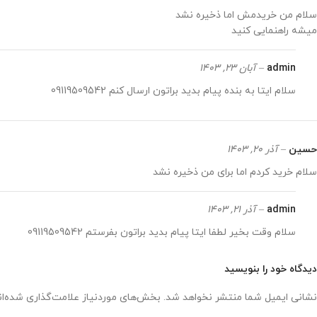
سلام من خریدمش اما ذخیره نشد
میشه راهنمایی کنید
admin
–
آبان 23, 1403
سلام ایتا به بنده پیام بدید براتون ارسال کنم 09119509542
حسین
–
آذر 20, 1403
سلام خرید کردم اما برای من ذخیره نشد
admin
–
آذر 21, 1403
سلام وقت بخیر لطفا ایتا پیام بدید براتون بفرستم 09119509542
دیدگاه خود را بنویسید
نشانی ایمیل شما منتشر نخواهد شد.
بخش‌های موردنیاز علامت‌گذاری شده‌ا