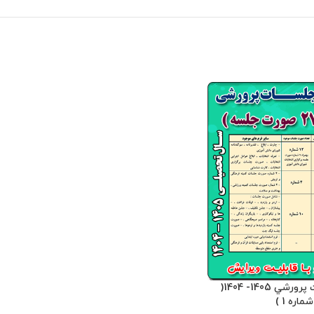
بسته صورت جلسات پرورشي 1405- 1404(
اره 1 )