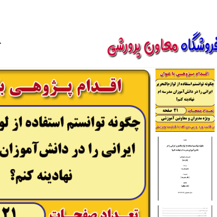
850800
خ