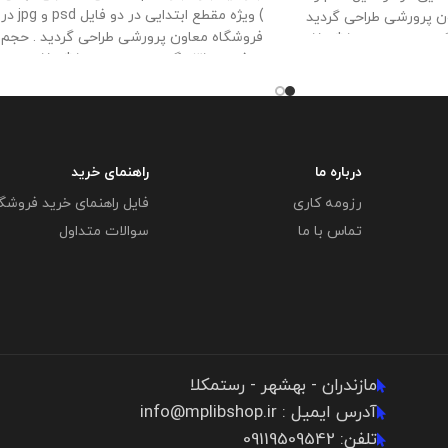
) ویژه مقطع ابتدایی در دو فایل psd و jpg در
اون پرورشی طراحی گردید
فروشگاه معاون پرورشی طراحی گردید . حجم
. حجم فايل : 38 مگابايت اندازه : 100 * 150
فايل : 31 مگابايت اندازه : 100 * 150
این
ص فروشگاه معاون
محصول مختص فروشگاه معاون پرورشی
و در صورت مشاهده
می باشد و در صورت مشاهده مشابه آن در
ای دیگر بدون اجازه ما
سایت های دیگر بدون اجازه ما در حال
تند و مورد رضایت ما
استفاده هستند و مورد رضایت ما نمی باشد .
باشد .
درباره ما
راهنمای خرید
رزومه کاری
فایل راهنمای خرید فروشگ
تماس با ما
سوالات متداول
مازندران - بهشهر - رستمکلا
آدرس ایمیل : info@mplibshop.ir
تلفن: 09119509542​