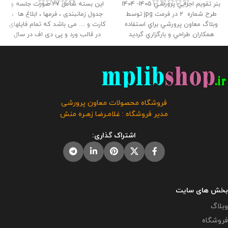
بنر تقويم اجرايي پرورشي 1405- 1404
این بسته شامل 27 صورت جلسه و
طرح شماره 2 در فرمت jpg توسط
جدول زمانبندی ، فرمها ، ابلاغ ها ،
وبلاگ معاون پرورشي براي استفاده
کارت و .... می باشد که تمام فایلهای
همكاران طراحي و بارگزاري گرديد
در قالب ورد و پی دی اف در سال
حجم فايل : 16.3 مگابايت
این
تحصیلی 1405- 1404 می باشد و به
محصول مختص فروشگاه معاون
راحتی میتوانید آنها را ویرایش کرد .
پرورشی می باشد و در صورت
این بسته توسط مدیریت وبلاگ
مشاهده مشابه آن در سایت های
معاون پرورشی آماده شده است .
دیگر بدون اجازه ما در حال استفاده
حجم فایل : 13 مگابایت
کلیه حقوق
هستند و مورد رضایت ما نمی باشد .
این برنامه متعلق به فروشگاه معاون
فروشگاه محصولات معاون پرورشی
پرورشی می باشد و فروش و انتشار
مدیر فروشگاه : غلامـرضا زهـره منش
این برنامه توسط دیگران مورد رضایت
ما نیست و شرعا حرام می باشد .
اشتراک گذاری:
صورت جلسات موجود در بسته : - 12
صورت جلسه و فرم های مورد نیاز
شورای دانش آموزی - 2 صورت جلسه
یادواره شهدا - 13 صورت جلسه اوقات
فراغت ، پیشتازان ، کتابخانه و ....
بخش های سایت
وبلاگ
فروشگاه