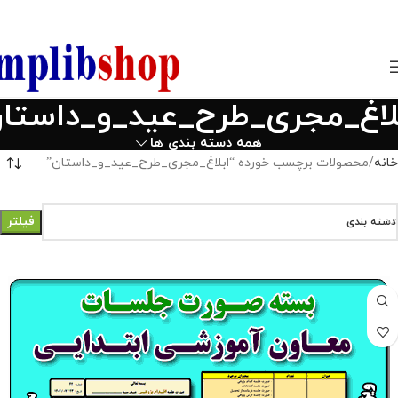
850800
لاغ_مجری_طرح_عید_و_داستا
همه دسته بندی ها
خانه
محصولات برچسب خورده “ابلاغ_مجری_طرح_عید_و_داستان”
فیلتر
دسته بندی