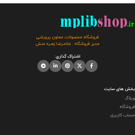
📌 تعداد صفحات : 42 🔻 حجم فایل :
کنید . این محصول با کیفیتی عالی
2.50 مگابایت
📢 این اقدام پژوهی
در فروشگاه محصولات معاون
جهت ارائه همکاران به مدیر برای
پرورشی طراحی و تولید گردیده است
دریافت گواهی اقدام پژوهی رتبه
. حجم فایل : 10 مگابایت
کلیه حقوق
بندی توسط همکار تهیه و آماده شده
این بروشور به فروشگاه و وبلاگ
است و برای شرکت در مسابقات و
معاون پرورشی متعلق می باشد و
فروشگاه محصولات معاون پرورشی
جشنواره ها استفاده از آن توصیه
فروش و انتشار این محصول به هر
مدیر فروشگاه : غلامـرضا زهـره منش
نمی گردد.
این محصول مختص
نحوی مورد رضایت ما نمی باشد و
فروشگاه معاون پرورشی می باشد و
شرعا حرام می باشد.
اشتراک گذاری:
در صورت مشاهده مشابه آن در
سایت های دیگر بدون اجازه ما در
حال استفاده هستند و مورد رضایت ما
نمی باشد .
بخش های سایت
وبلاگ
فروشگاه
حساب کاربری