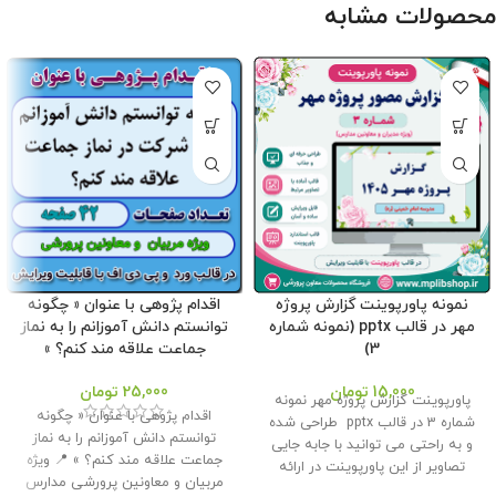
محصولات مشابه
نمونه پاورپوینت گزارش پروژه
اقدام پژوهی با عنوان « چگونه
مهر در قالب pptx (نمونه شماره
توانستم دانش آموزانم را به نماز
3)
جماعت علاقه مند کنم؟ »
15,000
تومان
25,000
تومان
پاورپوینت گزارش پروژه مهر نمونه
اقدام پژوهی با عنوان « چگونه
شماره 3 در قالب pptx طراحی شده
توانستم دانش آموزانم را به نماز
و به راحتی می توانید با جابه جایی
جماعت علاقه مند کنم؟ » 📍 ویژه
تصاویر از این پاورپوینت در ارائه
مربیان و معاونین پرورشی مدارس
گزارش پروژه مهر به اداره استفاده