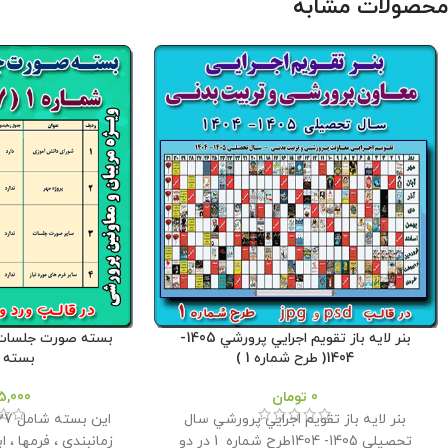
محصولات مشابه
بنر لايه باز تقويم اجرايي پرورشي 1405-
1404( طرح شماره 1 )
بسته شم
0
تومان
5,000
بنر لايه باز تقويم اجرايي پرورشي سال
تحصیلی 1405- 1404طرح شماره 1 در دو
زمانبندی ، فرمها ، اب