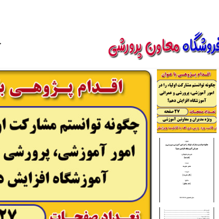
850800
خ