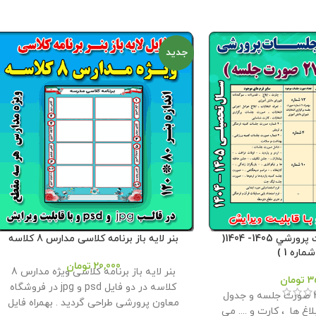
جدید
بسته صورت جلسات پرورشي 1405- 1404(
بنر لایه باز برنامه کلاسی مدارس 8 کلاسه
اره 1 )
20,000
تومان
بنر لایه باز برنامه کلاسی ویژه مدارس 8
3
تومان
کلاسه در دو فایل psd و jpg در فروشگاه
این بسته شامل 27 صورت جلسه و جدول
معاون پرورشی طراحی گردید . بهمراه فایل
لاغ ها ، کارت و .... می