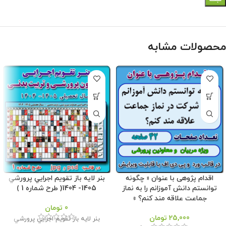
محصولات مشابه
اقدام پژوهی با عنوان « چگونه
بنر لايه باز تقويم اجرايي پرورشي
توانستم دانش آموزانم را به نماز
1405- 1404( طرح شماره 1 )
جماعت علاقه مند کنم؟ »
0
تومان
25,000
تومان
بنر لايه باز تقويم اجرايي پرورشي