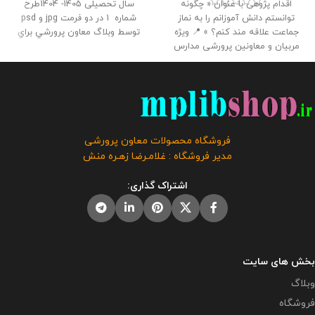
اقدام پژوهی با عنوان « چگونه
سال تحصیلی 1405- 1404طرح
توانستم دانش آموزانم را به نماز
شماره 1 در دو فرمت jpg و psd
جماعت علاقه مند کنم؟ » 📍 ویژه
توسط وبلاگ معاون پرورشي براي
مربیان و معاونین پرورشی مدارس
استفاده همكاران طراحي و بارگذاري
📌 تعداد صفحات : 42 🔻 حجم فایل :
گرديد حجم فايل لايه باز : 34.9
2.50 مگابایت
📢 این اقدام پژوهی
مگابايت حجم فايل عكس : 21
جهت ارائه همکاران به مدیر برای
مگابايت
این محصول مختص
دریافت گواهی اقدام پژوهی رتبه
فروشگاه معاون پرورشی می باشد و
بندی توسط همکار تهیه و آماده شده
در صورت مشاهده مشابه آن در
است و برای شرکت در مسابقات و
سایت های دیگر بدون اجازه ما در
فروشگاه محصولات معاون پرورشی
جشنواره ها استفاده از آن توصیه
حال استفاده هستند و مورد رضایت ما
مدیر فروشگاه : غلامـرضا زهـره منش
نمی گردد.
این محصول مختص
نمی باشد .
فروشگاه معاون پرورشی می باشد و
اشتراک گذاری:
در صورت مشاهده مشابه آن در
سایت های دیگر بدون اجازه ما در
حال استفاده هستند و مورد رضایت ما
نمی باشد .
بخش های سایت
وبلاگ
فروشگاه