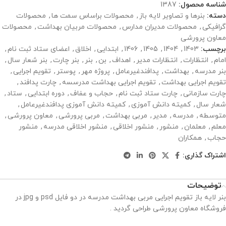
شناسه محصول:
1387
دسته:
بنرها و تصاویر لایه باز
,
محصولات براساس سمت ها
,
محصولات
گرافیکی
,
محصولات مدیران مدارس
,
محصولات مربیان بهداشت
,
محصولات
معاون پرورشی
برچسب:
1403
,
1404
,
1405
,
1406
,
ابتدایی
,
اخلاق
,
اعضای ستاد ثبت نام
,
امام
,
انتظارات
,
انتظارات مدیر
,
اهداف
,
بن
,
بنر
,
بنر چارت
,
بنر شعار سال
,
بنر مدرسه
,
بهداشت
,
پدافندغیرعامل
,
پروژه مهر
,
پوستر
,
تقویم اجرایی
,
تقویم اجرایی بهداشت
,
تقویم اجرایی بهداشت مدرسسه
,
چارت پدافند
,
چارت سازمانی
,
چارت ستاد ثبت نام
,
حجاب و عفاف
,
دوره ابتدایی
,
ستاد
,
شعار سال
,
کمیته دانش آموزی
,
کمیته دانش آموزی پدافندغیرعامل
,
متوسطه
,
مدرسه
,
مدیر
,
مربی بهداشت
,
مربی پرورشی
,
معاون پرورشی
,
معلم
,
معلمان
,
منشور
,
منشور اخلاقی
,
منشور اخلاقی مدرسه
,
منشور
حجاب
,
همکاران
اشتراک گذاری:
توضیحات
بنر لایه باز تقویم اجرایی مربی بهداشت مدرسه در دو فایل psd و jpg در
فروشگاه معاون پرورشی طراحی گردید .