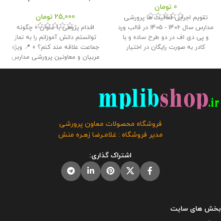
0
تومان
25,000
تومان
تقویم اجرایی فعالیت ها پرورشی
مدارس سال 1406 - 1405 در قالب ورد
اقدام پژوهی با عنوان « چگونه
و پی دی اف در دو طرح ساده و با
توانستم دانش آموزانم را به نماز
کادر به صورت رایگان در اختیار
جماعت علاقه مند کنم؟ » 📍 ویژه
همکاران قرار گرفته است . طراح :
مربیان و معاونین پرورشی مدارس
غلامرضا زهره منش گردآورنده : وبلاگ
📌 تعداد صفحات : 42 🔻 حجم فایل :
معاون پرورشی حجم : 6 مگابایت
2.50 مگابایت
📢 این اقدام پژوهی
کلیه حقوق این برنامه متعلق به
جهت ارائه همکاران به مدیر برای
فروشگاه معاون پرورشی می باشد و
دریافت گواهی اقدام پژوهی رتبه
فروش و انتشار این برنامه توسط
بندی توسط همکار تهیه و آماده شده
دیگران مورد رضایت ما نیست و شرعا
است و برای شرکت در مسابقات و
فروشگاه محصولات معاون پرورشی
حرام می باشد .
جشنواره ها استفاده از آن توصیه
مدیر فروشگاه : غلامـرضا زهـره منش
نمی گردد.
این محصول مختص
فروشگاه معاون پرورشی می باشد و
اشتراک گذاری:
در صورت مشاهده مشابه آن در
سایت های دیگر بدون اجازه ما در
حال استفاده هستند و مورد رضایت ما
نمی باشد .
بخش های سایت