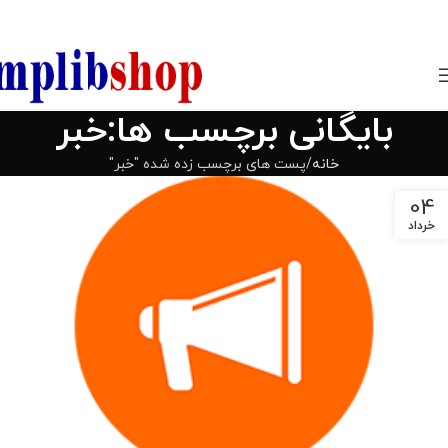
850800
بایگانی برچسب ها:خبر
خانه
پست های برچسب زده شده "خبر"
04
خرداد