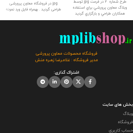
طرح شماره 2 در فرمت jpg توسط
jpg در فروشگاه معاون پرورشی
وبلاگ معاون پرورشي براي استفاده
طراحی گردید . بهمراه فایل ورد نمونه
همكاران طراحي و بارگزاري گرديد
برنامه جهت انجام تغییرات و چاپ در
حجم فايل : 16.3 مگابايت
این
کاغذ . حجم فايل : 21 مگابايت اندازه
محصول مختص فروشگاه معاون
: 100* 80
این محصول مختص
پرورشی می باشد و در صورت
فروشگاه معاون پرورشی می باشد و
مشاهده مشابه آن در سایت های
در صورت مشاهده مشابه آن در
دیگر بدون اجازه ما در حال استفاده
سایت های دیگر بدون اجازه ما در
هستند و مورد رضایت ما نمی باشد .
حال استفاده هستند و مورد رضایت ما
فروشگاه محصولات معاون پرورشی
نمی باشد .
راهنمای استفاده :
این
مدیر فروشگاه : غلامـرضا زهـره منش
بنر در طرح خام بوده و برای کاهش
هزینه ها یکبار آن را چاپ کرده و در
اشتراک گذاری:
دفتر نصب میکنید و برنامه کلاسی
هر کلاس را جداگانه در یک کاغذ آچار
چاپ و در بنر در قسمت مربوطه می
چسبانید و هرسال فقط برنامه کلاسی
را تعویض می کنید. توصیه میگردد
در بنر در بخش کادر برنامه هر کلاس
بخش های سایت
کاور a4 چسبانده و هر سال فقط
وبلاگ
برنامه داخل آن را تغییر دهید تا بنر
فروشگاه
هم ماندگارتر باشد .
حساب کاربری