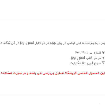
بنر لایه باز هفته ملی ایمنی در برابر زلزله در دو فایل psd و jpg در فروشگاه معاون پرورشی طراحی گردید .
🔰 اندازه بنر : 90* 200
🔸 در دو قالب psd و jpg
🔻 حجم فایل : 16 مگابایت
این محصول مختص فروشگاه معاون پرورشی می باشد و در صورت مشاهده مشابه