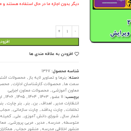
دیگر بدون اجازه ما در حال استفاده هستند و م
افزود
افزودن به علاقه مندی ها
شناسه محصول:
1367
دسته:
بنرها و تصاویر لایه باز
,
محصولات اشتر
سمت ها
,
محصولات کارشناسان ادارات
,
محصول
معاون آموزشی
,
محصولات معاون اجرایی
برچسب:
11 عضو
,
1403
,
1404
,
1405
,
1406
,
اب
انتظارات مدیر
,
اهداف
,
بن
,
بنر
,
بنر چارت
,
بن
تخلفات
,
چارت پدافند
,
چارت سازمانی
,
حجاب 
شعار سال
,
شورای دانش آموزی
,
علی
,
کمیته 
متوسطه
,
مدرسه
,
مدیر
,
مربی پرورشی
,
معا
منشور اخلاقی مدرسه
,
منشور حجاب
,
همکاران