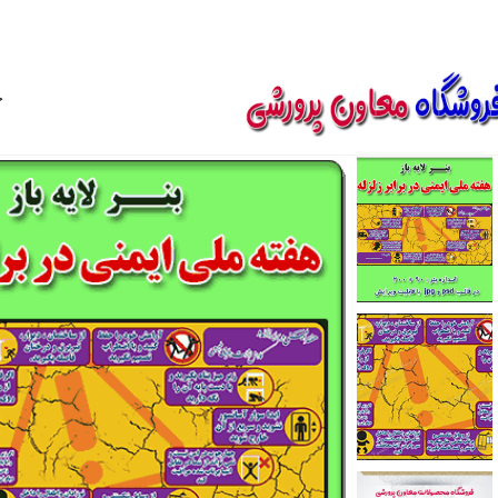
850800
خ