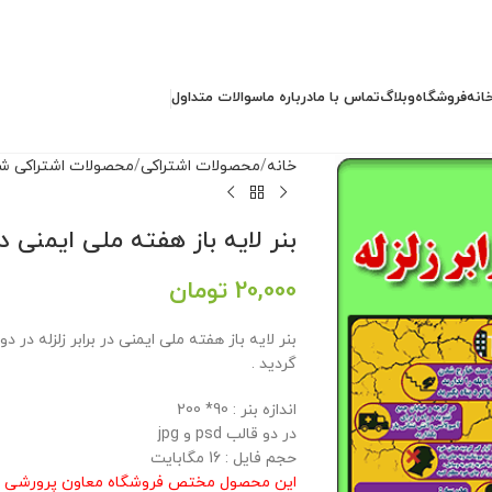
انه
فروشگاه
وبلاگ
تماس با ما
درباره ما
سوالات متداول
خانه
محصولات اشتراکی
محصولات اشتراکی شما
بنر لایه باز هفته ملی ایمنی در 
20,000
تومان
گردید .
اندازه بنر : 90* 200
در دو قالب psd و jpg
حجم فایل : 16 مگابایت
این محصول مختص فروشگاه معاون پرورشی م