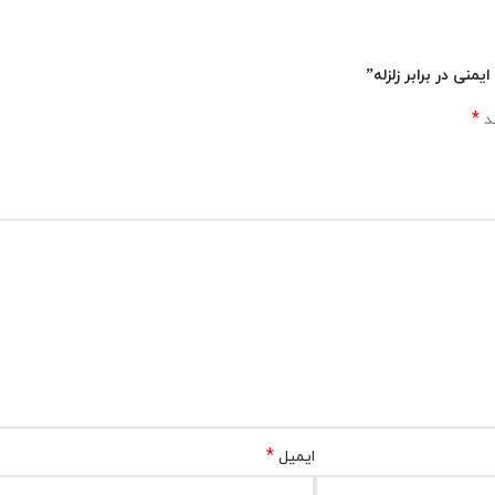
منی در برابر زلزله”
*
ند
*
ایمیل