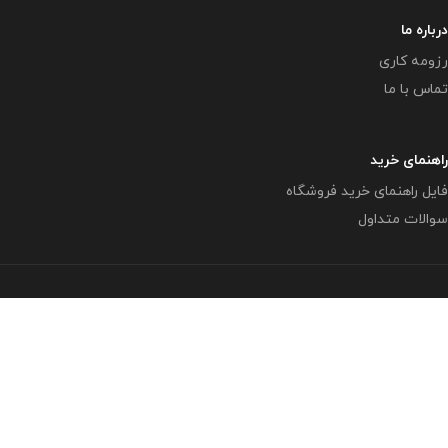
درباره ما
رزومه کاری
تماس با ما
راهنمای خرید
فایل راهنمای خرید فروشگاه
سوالات متداول
تمامی حقوق متعلق به وبلاگ معاون پرورشی
www.mplib.ir
می
باشد.
( بزرگترین و بروزترین وبلاگ در زمینه فعالیتهای پرورشی در فضای
مجازی )