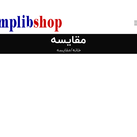
850800
مقایسه
خانه
مقایسه