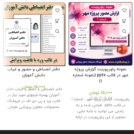
نمونه پاورپوینت گزارش پروژه
دفتر انضباطی و حضور و غیاب
مهر در قالب pptx (نمونه شماره
دانش آموزان
1)
15,000
تومان
دفتر انضباطی و حضور و غیاب دانش
15,000
تومان
آموزان بهمراه فرمهای مورد نیاز در
پاورپوینت گزارش پروژه مهر - شماره 1
قالب ورد و پی دی اف در فروشگاه
در قالب pptx طراحی شده و به
محصولات معاون پرورشی طراحی
راحتی می توانید با جابه جایی
گردید. همکاران می توانند به راحتی
تصاویر از این پاورپوینت در ارائه
آن را ویرایش و برای مدرسه خود
گزارش پروژه مهر به اداره استفاده
استفاده نمایند . حجم فایل : 3
کنید . این محصول با کیفیتی عالی
مگابایت تعداد صفحات : 7 صفحه