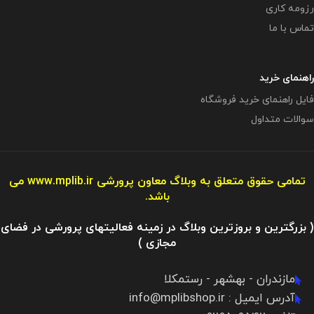
رزومه کاری
تماس با ما
راهنمای خرید
فایل راهنمای خرید فروشگاه
سوالات متداول
تمامی حقوق متعلق به وبلاگ معاون پرورشی
www.mplib.ir
می
باشد.
( بزرگترین و بروزترین وبلاگ در زمینه فعالیتهای پرورشی در فضای
مجازی )
مازندران - بهشهر - رستمکلا
آدرس ایمیل : info@mplibshop.ir