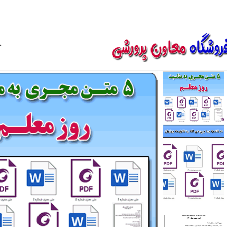
850800
خ