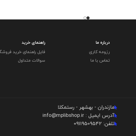
این محصول مختص
فایل : 30 مگابایت
این محصول مختص
ورشی می باشد و در
فروشگاه معاون پرورشی می باشد و در
به آن در سایت های
صورت مشاهده مشابه آن در سایت های
در حال استفاده هستند و
دیگر بدون اجازه ما در حال استفاده هستند و
ا نمی باشد .
مورد رضایت ما نمی باشد .
درباره ما
راهنمای خرید
رزومه کاری
فایل راهنمای خرید فروشگ
تماس با ما
سوالات متداول
مازندران - بهشهر - رستمکلا
آدرس ایمیل : info@mplibshop.ir
تلفن: 09119509542​