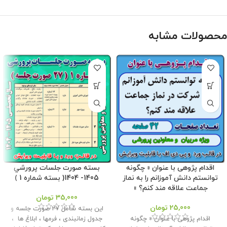
محصولات مشابه
اقدام پژوهی با عنوان « چگونه
بسته صورت جلسات پرورشي
توانستم دانش آموزانم را به نماز
1405- 1404( بسته شماره 1 )
جماعت علاقه مند کنم؟ »
35,000
تومان
25,000
تومان
این بسته شامل 27 صورت جلسه و
اقدام پژوهی با عنوان « چگونه
جدول زمانبندی ، فرمها ، ابلاغ ها ،