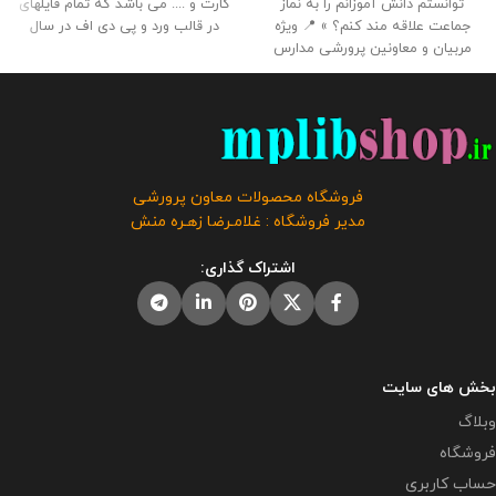
توانستم دانش آموزانم را به نماز
کارت و .... می باشد که تمام فایلهای
جماعت علاقه مند کنم؟ » 📍 ویژه
در قالب ورد و پی دی اف در سال
مربیان و معاونین پرورشی مدارس
تحصیلی 1405- 1404 می باشد و به
📌 تعداد صفحات : 42 🔻 حجم فایل :
راحتی میتوانید آنها را ویرایش کرد .
2.50 مگابایت
📢 این اقدام پژوهی
این بسته توسط مدیریت وبلاگ
جهت ارائه همکاران به مدیر برای
معاون پرورشی آماده شده است .
دریافت گواهی اقدام پژوهی رتبه
حجم فایل : 13 مگابایت
کلیه حقوق
بندی توسط همکار تهیه و آماده شده
این برنامه متعلق به فروشگاه معاون
است و برای شرکت در مسابقات و
پرورشی می باشد و فروش و انتشار
فروشگاه محصولات معاون پرورشی
جشنواره ها استفاده از آن توصیه
این برنامه توسط دیگران مورد رضایت
مدیر فروشگاه : غلامـرضا زهـره منش
نمی گردد.
این محصول مختص
ما نیست و شرعا حرام می باشد .
فروشگاه معاون پرورشی می باشد و
صورت جلسات موجود در بسته : - 12
اشتراک گذاری:
در صورت مشاهده مشابه آن در
صورت جلسه و فرم های مورد نیاز
سایت های دیگر بدون اجازه ما در
شورای دانش آموزی - 2 صورت جلسه
حال استفاده هستند و مورد رضایت ما
یادواره شهدا - 13 صورت جلسه اوقات
نمی باشد .
فراغت ، پیشتازان ، کتابخانه و ....
بخش های سایت
وبلاگ
فروشگاه
حساب کاربری