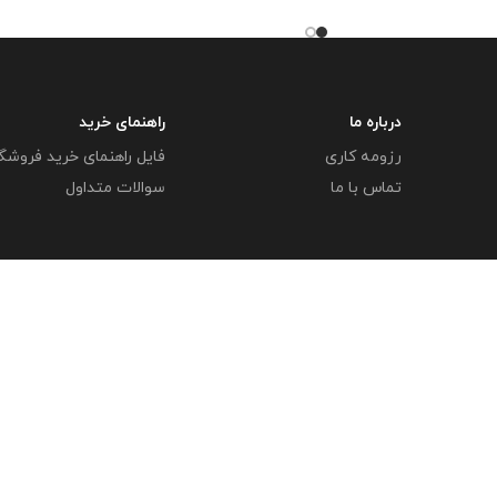
مختص فروشگاه معاون پرورشی می باشد و
تص فروشگاه معاون
در صورت مشاهده مشابه آن در سایت های
و در صورت مشاهده
دیگر بدون اجازه ما در حال استفاده هستند و
ای دیگر بدون اجازه ما
مورد رضایت ما نمی باشد .
تند و مورد رضایت ما
 استفاده :
این بنر در
درباره ما
راهنمای خرید
ی کاهش هزینه ها یکبار
در دفتر نصب میکنید و
رزومه کاری
فایل راهنمای خرید فروشگ
لاس را جداگانه در یک
تماس با ما
سوالات متداول
ر بنر در قسمت مربوطه
 فقط برنامه کلاسی را
صیه میگردد در بنر در
بخش کادر برنامه هر کلاس کاور a4 چسبانده
 داخل آن را تغییر دهید
ندگارتر باشد .
مازندران - بهشهر - رستمکلا
آدرس ایمیل : info@mplibshop.ir
تلفن: 09119509542​