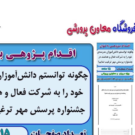
850800
خ