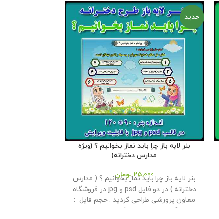
جدید
بنر لایه باز چرا باید نماز بخوانیم ؟ (ویژه
بنر لایه باز
مدارس دخترانه)
25,000
تومان
بنر لايه باز جشن 
بنر لایه باز چرا باید نماز بخوانیم ؟ ( مدارس
100 - 70 
دخترانه ) در دو فایل psd و jpg در فروشگاه
گردید . این م
معاون پرورشی طراحی گردید . حجم فايل :
اختیار همکاران ق
37 مگابايت اندازه : 90 * 120
این محصول
: 30 مگابايت
ای