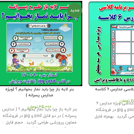
جدید
سی مدارس 6 کلاسه
بنر لایه باز چرا باید نماز بخوانیم ؟ (ویژه
مدارس پسرانه )
2
تومان
بنر لایه باز برنامه کلاسی ویژه مدارس 6
25,000
تومان
بنر لایه باز چرا باید نماز بخوانیم ؟ ( مدارس
کلاسه در دو فایل psd و jpg در فروشگاه
پسرانه ) در دو فایل psd و jpg در فروشگاه
 گردید . بهمراه فایل
معاون پرورشی طراحی گردید . حجم فايل :
ت انجام تغییرات و چاپ
37 مگابايت اندازه : 90 * 120
این محصول
در کاغذ . حجم فايل : 21 مگابايت اندازه : 100*