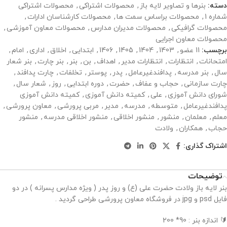
دسته:
بنرها و تصاویر لایه باز
,
محصولات اشتراکی
,
محصولات اشتراکی
شماره 1
,
محصولات براساس سمت ها
,
محصولات کارشناسان ادارات
,
محصولات گرافیکی
,
محصولات مدیران مدارس
,
محصولات معاون آموزشی
,
محصولات معاون اجرایی
برچسب:
11 عضو
,
1403
,
1404
,
1405
,
1406
,
ابتدایی
,
اخلاق
,
اداری
,
امام
,
امتحانات
,
انتظارات
,
انتظارات مدیر
,
اهداف
,
بن
,
بنر
,
بنر چارت
,
بنر شعار
سال
,
بنر مدرسه
,
پدافندغیرعامل
,
پدر
,
پوستر
,
تخلفات
,
چارت پدافند
,
چارت سازمانی
,
حجاب و عفاف
,
حضرت
,
دوره ابتدایی
,
روز
,
شعار سال
,
شورای دانش آموزی
,
علی
,
کمیته دانش آموزی
,
کمیته دانش آموزی
پدافندغیرعامل
,
متوسطه
,
مدرسه
,
مدیر
,
مربی پرورشی
,
معاون پرورشی
,
معلم
,
معلمان
,
منشور
,
منشور اخلاقی
,
منشور اخلاقی مدرسه
,
منشور
حجاب
,
همکاران
,
ولادت
اشتراک گذاری:
توضیحات
بنر لایه باز ولادت حضرت علی (ع) و روز پدر ( ویژه مدارس پسرانه ) در دو
فایل psd و jpg در فروشگاه معاون پرورشی طراحی گردید .
🔰 اندازه بنر : 90* 200