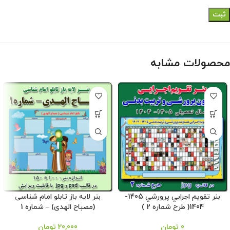
محصولات مشابه
بنر تقويم اجرايي پرورشي 1405-
بنر لایه باز تابلو امام شناسی
1404( طرح شماره 2 )
(مصباح الهدی) – شماره 1
0
تومان
20,000
تومان