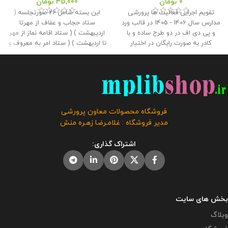
0
تومان
35,000
تومان
تقویم اجرایی فعالیت ها پرورشی
این بسته شامل 26 صورتجلسه (
مدارس سال 1406 - 1405 در قالب ورد
ستاد حجاب و عفاف از مهرتا
و پی دی اف در دو طرح ساده و با
اردیبهشت ) ( ستاد اقامه نماز از مهر
کادر به صورت رایگان در اختیار
تا اردیهشت ) ( ستاد امر به معروف و
همکاران قرار گرفته است . طراح :
نهی از منکر از مهر تا اردیبهشت ) و
غلامرضا زهره منش گردآورنده : وبلاگ
جدول زمانبندی ، فرمها ، ابلاغ ها ،
معاون پرورشی حجم : 6 مگابایت
کارت و .... می باشد که تمام فایلهای
کلیه حقوق این برنامه متعلق به
در قالب ورد و پی دی اف می باشد و
فروشگاه معاون پرورشی می باشد و
به راحتی میتوان آنها را ویرایش کرد .
فروش و انتشار این برنامه توسط
این بسته توسط مدیریت وبلاگ
فروشگاه محصولات معاون پرورشی
دیگران مورد رضایت ما نیست و شرعا
معاون پرورشی آماده شده است .
مدیر فروشگاه : غلامـرضا زهـره منش
حرام می باشد .
حجم فایل : 9.6 مگابایت
کلیه حقوق
این برنامه متعلق به فروشگاه معاون
اشتراک گذاری:
پرورشی می باشد و فروش و انتشار
این برنامه توسط دیگران مورد رضایت
ما نیست و شرعا حرام می باشد .
صورت جلسات موجود در بسته : - 8
صورت جلسه ستاد اقامه نماز از مهر
تا اردیبهشت - 8 صورت جلسه ستاد
بخش های سایت
حجاب و عفاف از مهر تا اردیبهشت -
وبلاگ
8 صورت جلسه ستاد امر به معروف
و نهی از منکر از مهر تا اردیبهشت -