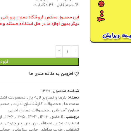
🔻 حجم فایل : 46 مگابایت
این محصول مختص فروشگاه معاون پرورشی م
دیگر بدون اجازه ما در حال استفاده هستند و م
افزود
افزودن به علاقه مندی ها
شناسه محصول:
1370
دسته:
بنرها و تصاویر لایه باز
,
محصولات اشتر
سمت ها
,
محصولات کارشناسان ادارات
,
محصول
معاون آموزشی
,
محصولات معاون اجرایی
برچسب:
11 عضو
,
1403
,
1404
,
1405
,
1406
,
اب
انتظارات مدیر
,
اهداف
,
بن
,
بنر
,
بنر چارت
,
بن
تخلفات
,
چارت پدافند
,
چارت سازمانی
,
حجاب 