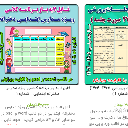
بسته صورت جلسات پرورشي 1405- 1404(
فایل لایه باز برنامه کلاسی ویژه مدارس
اره 1 )
دخترانه ابتدایی – شماره 1
3
تومان
20,000
تومان
فایل لایه باز برنامه کلاسی ویژه مدارس
این بسته شامل 27 صورت جلسه و جدول
دخترانه ابتدایی در دو قالب word و psd در
لاغ ها ، کارت و .... می
دو سایز A3 و a4 طراحی گردید . حجم فايل :
ی در قالب ورد و پی دی
13 مگابايت
این محصول مختص فروشگاه