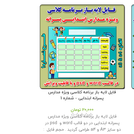
فایل لایه باز برنامه کلاسی ویژه مدارس
بنر وظایف د
پسرانه ابتدایی – شماره 1
20,000
تومان
بنر وظایف دانش آ
فایل لایه باز برنامه کلاسی ویژه مدارس
100- 70 در
پسرانه ابتدایی در دو قالب word و psd در
گردید . این م
دو سایز A3 و a4 طراحی گردید . حجم فايل :
اختیار همکاران ق