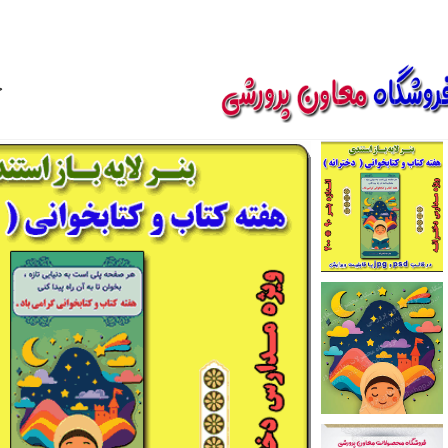
850800
خ