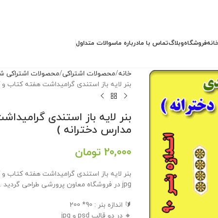
انه
فروشگاه
وبلاگ
تماس با ما
درباره ما
سوالات متداول
خانه
محصولات اشتراکی
محصولات اشتراکی شما
بنر لایه باز استندی گرامیداشت هفته کتاب و ک
بنر لایه باز استندی گرامیداش
مدارس دخترانه )
20,000
تومان
jpg در فروشگاه معاون پرورشی طراحی گردید .
🔰 اندازه بنر : 90* 200
🔸 در دو قالب psd و jpg