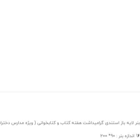
بنر لایه باز استندی گرامیداشت هفته کتاب و کتابخوانی ( ویژه مدارس دخترانه ) در دو فایل psd و jpg در فروشگاه معاو
🔰 اندازه بنر : 90* 200