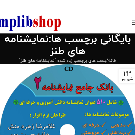
850800
بایگانی برچسب ها:نمایشنامه
های طنز
خانه
پست های برچسب زده شده "نمایشنامه های طنز"
23
شهریور