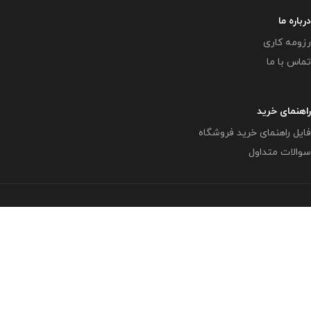
درباره ما
رزومه کاری
تماس با ما
راهنمای خرید
فایل راهنمای خرید فروشگاه
سوالات متداول
تمامی حقوق متعلق به وبلاگ معاون پرورشی
www.mplib.ir
می
باشد.
( بزرگترین و بروزترین وبلاگ در زمینه فعالیتهای پرورشی در فضای
مجازی )