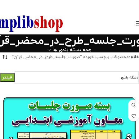
850800
رت_جلسه_طرح_در_محضر_قرآ
همه دسته بندی ها
خانه
محصولات برچسب خورده “صورت_جلسه_طرح_در_محضر_قرآن”
فیلتر
دسته بندی