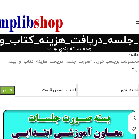
850800
جلسه_دریافت_هزینه_کتاب_و_
همه دسته بندی ها
خانه
محصولات برچسب خورده “صورت_جلسه_دریافت_هزینه_کتاب_و_بیمه”
فیلتر
دسته بندی
فیلتر بر اساس قیمت